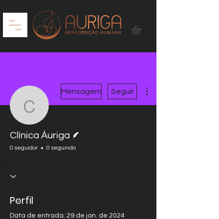
Mais ações
Mensagem
Seguir
Clínica Áuriga
Escritor
Clínica Áuriga
0 seguidor
0 seguindo
Perfil
Data de entrada: 29 de jan. de 2024