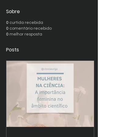
Sobre
0
curtida recebida
0
comentário recebido
0
melhor resposta
Posts