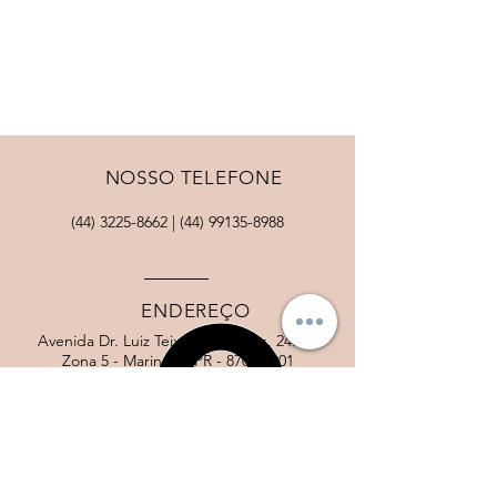
NOSSO TELEFONE
(44) 3225-8662
|
(44) 99135-8988
ENDEREÇO
Avenida Dr. Luiz Teixeira Mendes, 2402 -
Zona 5 - Maringá - PR -
87015-001
NOSSO EMAIL
atendimento@clinicaauriga.com.br