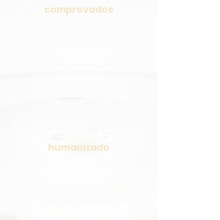
comprovados
Nossos pacientes têm um alto
índice de sucesso em seus
tratamentos, graças à
qualidade de nossos serviços e
ao comprometimento de
nossa equipe.
Atendimento
humanizado
Na Clínica Áuriga, acreditamos
que uma abordagem
humanizada é fundamental para
o sucesso do tratamento. Por
isso, tratamos nossos pacientes