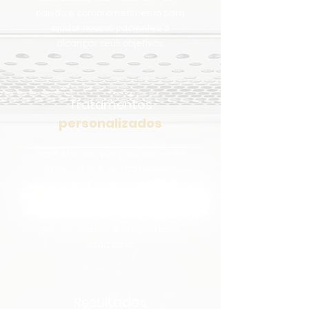
paixão e comprometimento para
ajudar nossos pacientes a
alcançar seus objetivos.
Tratamentos
personalizados
Acreditamos que cada paciente
é único e que seu tratamento
deve refletir suas necessidades
individuais. É por isso que
oferecemos tratamentos
personalizados e adaptados a
cada caso.
Resultados