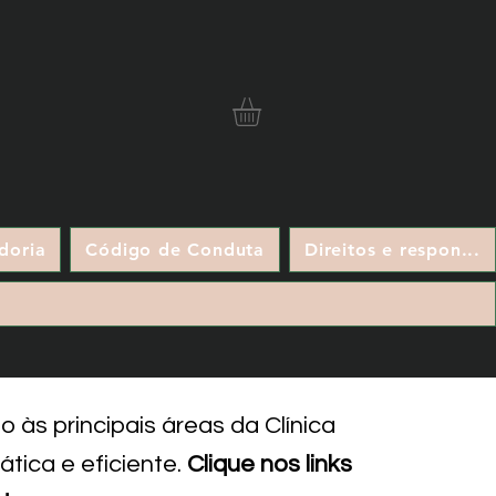
doria
Código de Conduta
Direitos e respon...
 às principais áreas da Clínica
tica e eficiente.
Clique nos links