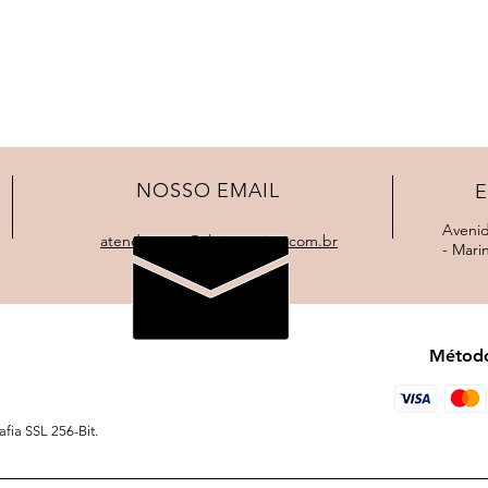
NOSSO EMAIL
Avenid
atendimento@clinicaauriga.com.br
- Mari
Método
fia SSL 256-Bit.