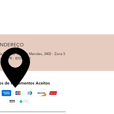
ENDEREÇO
a Dr. Luiz Teixeira Mendes, 2402 - Zona 5
ngá - PR - 87015-001
s de Pagamentos Aceitos